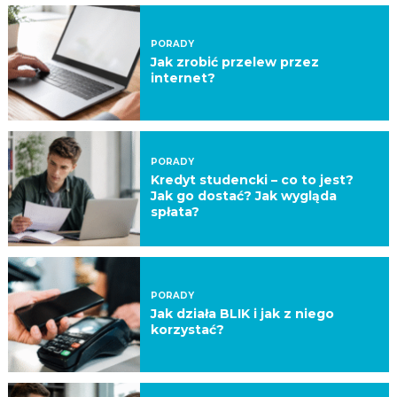
PORADY
Jak zrobić przelew przez
internet?
PORADY
Kredyt studencki – co to jest?
Jak go dostać? Jak wygląda
spłata?
PORADY
Jak działa BLIK i jak z niego
korzystać?