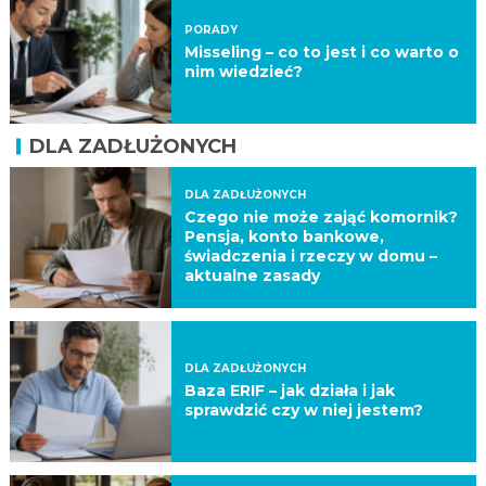
PORADY
Misseling – co to jest i co warto o
nim wiedzieć?
DLA ZADŁUŻONYCH
DLA ZADŁUŻONYCH
Czego nie może zająć komornik?
Pensja, konto bankowe,
świadczenia i rzeczy w domu –
aktualne zasady
DLA ZADŁUŻONYCH
Baza ERIF – jak działa i jak
sprawdzić czy w niej jestem?