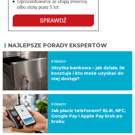
NAJLEPSZE PORADY EKSPERTÓW
PORADY
Skrytka bankowa – jak działa, ile
kosztuje i kto może uzyskać do
niej dostęp?
PORADY
Jak płacić telefonem? BLIK, NFC,
Google Pay i Apple Pay krok po
kroku