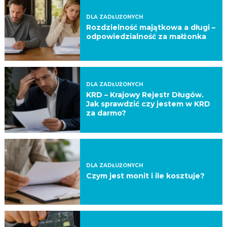
DLA ZADŁUŻONYCH
Rozdzielność majątkowa a długi –
odpowiedzialność za małżonka
DLA ZADŁUŻONYCH
KRD – Krajowy Rejestr Długów.
Jak sprawdzić czy jestem w KRD
za darmo?
DLA ZADŁUŻONYCH
Czym jest monit i ile kosztuje?