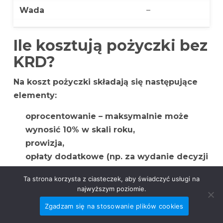
–
Ile kosztują pożyczki bez
KRD?
Na koszt pożyczki składają się następujące
elementy:
oprocentowanie – maksymalnie może
wynosić 10% w skali roku,
prowizja,
opłaty dodatkowe (np. za wydanie decyzji
pożyczkowej, przedłużenie terminu
Ta strona korzysta z ciasteczek, aby świadczyć usługi na
spłaty),
najwyższym poziomie.
ubezpieczenie.
Zgadzam się na stosowanie plików cookies
Najważniejszym czynnikiem informującym nas o