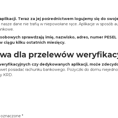
aplikacji. Teraz za jej pośrednictwem logujemy się do swo
 a nasze dane nie trafią w niepowołane ręce. Aplikacje w sposó
bankowe.
osobowych sprawdzają imię, nazwisko, adres, numer PESEL
w ciągu kilku ostatnich miesięcy.
ywa dla przelewów weryfika
w weryfikacyjnych czy dedykowanych aplikacji, może zdecy
awet posiadać rachunku bankowego. Pożyczki do domu niejednok
czy KRD.
 oznaczone
*