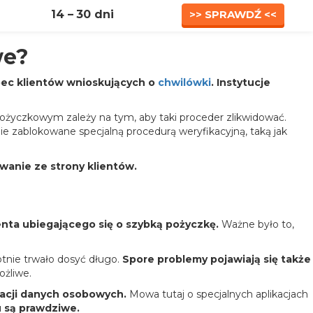
14 –
30 dni
>> SPRAWDŹ <<
we?
bec klientów wnioskujących o
chwilówki
. Instytucje
pożyczkowym zależy na tym, aby taki proceder zlikwidować.
ie zablokowane specjalną procedurą weryfikacyjną, taką jak
wanie ze strony klientów.
ienta ubiegającego się o szybką pożyczkę.
Ważne było to,
otnie trwało dosyć długo.
Spore problemy pojawiają się także
ożliwe.
acji danych osobowych.
Mowa tutaj o specjalnych aplikacjach
u są prawdziwe.