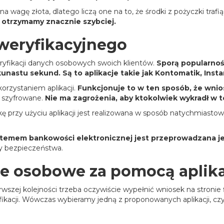
wagę złota, dlatego liczą one na to, że środki z pożyczki trafią 
ą otrzymamy znacznie szybciej.
 weryfikacyjnego
yfikacji danych osobowych swoich klientów.
Sporą popularnośc
kunastu sekund. Są to aplikacje takie jak Kontomatik, Ins
rzystaniem aplikacji.
Funkcjonuje to w ten sposób, że wni
i szyfrowane.
Nie ma zagrożenia, aby ktokolwiek wykradł w 
 przy użyciu aplikacji jest realizowana w sposób natychmiastow
systemem bankowości elektronicznej jest przeprowadzana 
aty bezpieczeństwa.
ne osobowe za pomocą aplik
ierwszej kolejności trzeba oczywiście wypełnić wniosek na stro
cji. Wówczas wybieramy jedną z proponowanych aplikacji, czyli