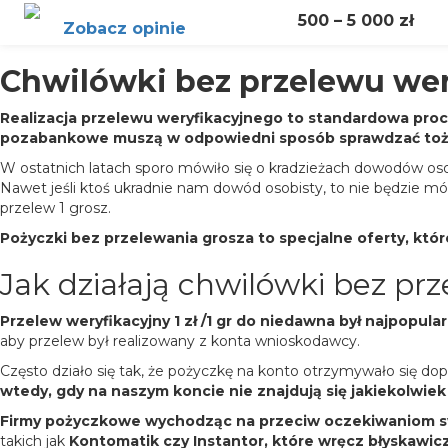
500 – 5 000 zł
Zobacz opinie
Chwilówki bez przelewu wer
Realizacja przelewu weryfikacyjnego to standardowa pr
pozabankowe muszą w odpowiedni sposób sprawdzać tożs
W ostatnich latach sporo mówiło się o kradzieżach dowodów oso
Nawet jeśli ktoś ukradnie nam dowód osobisty, to nie będzie mó
przelew 1 grosz.
Pożyczki bez przelewania grosza
to specjalne oferty, kt
Jak działają chwilówki bez pr
Przelew weryfikacyjny 1 zł /1 gr do niedawna był najpopu
aby przelew był realizowany z konta wnioskodawcy.
Często działo się tak, że pożyczkę na konto otrzymywało się do
wtedy, gdy na naszym koncie nie znajdują się jakiekolwiek
Firmy pożyczkowe wychodząc na przeciw oczekiwaniom sw
takich jak
Kontomatik czy Instantor, które wręcz błyskawic