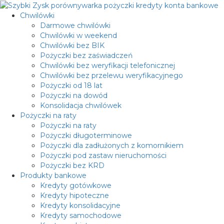
Przejdź
do
Menu
Chwilówki
treści
główne
Darmowe chwilówki
Chwilówki w weekend
Chwilówki bez BIK
Pożyczki bez zaświadczeń
Chwilówki bez weryfikacji telefonicznej
Chwilówki bez przelewu weryfikacyjnego
Pożyczki od 18 lat
Pożyczki na dowód
Konsolidacja chwilówek
Pożyczki na raty
Pożyczki na raty
Pożyczki długoterminowe
Pożyczki dla zadłużonych z komornikiem
Pożyczki pod zastaw nieruchomości
Pożyczki bez KRD
Produkty bankowe
Kredyty gotówkowe
Kredyty hipoteczne
Kredyty konsolidacyjne
Kredyty samochodowe