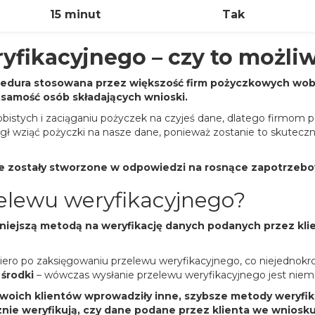
15 minut
Tak
yfikacyjnego – czy to możli
ocedura stosowana przez większość firm pożyczkowych wo
amość osób składających wnioski.
bistych i zaciąganiu pożyczek na czyjeś dane, dlatego firmom 
gł wziąć pożyczki na nasze dane, ponieważ zostanie to skuteczn
óre zostały stworzone w odpowiedzi na rosnące zapotrzebo
zelewu weryfikacyjnego?
larniejszą metodą na weryfikację danych podanych przez kl
piero po zaksięgowaniu przelewu weryfikacyjnego, co niejednokr
 środki
– wówczas wysłanie przelewu weryfikacyjnego jest niem
oich klientów wprowadziły inne, szybsze metody weryfik
znie weryfikują, czy dane podane przez klienta we wniosk