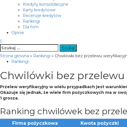
Kredyty konsolidacyjne
Karty kredytowe
Recenzje kredytów
Rankingi
Dla firm
Opinie
Szukaj:
Strona główna
»
Rankingi
»
Chwilówki bez przelewu weryfikacy
Rankingi
Chwilówki bez przelewu
Przelew weryfikacyjny w wielu przypadkach jest warunkie
Okazuje się jednak, że wiele firm pożyczkowych ma w swo
1 grosza.
Ranking chwilówek bez przel
Firma pożyczkowa
Kwota
pożyczki