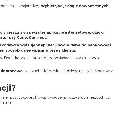
do nich jak najprędzej.
Wybierając jedną z nowoczesnych
ią cieszą się specjalne aplikacje internetowe, dzięki
tantor czy KontoConnect.
oskodawca wpisuje w aplikacji swoje dane do bankowości
ten sposób dane wpisane przez klienta.
y. Dodatkowo, klient nie musi posiadać na swoim koncie
jednorazowo.
Nie zachodzi ryzyko kradzieży naszych środków z
acji?
nie firmy pożyczkowej. Po wprowadzeniu wszystkich niezbędnych
 m.in.: