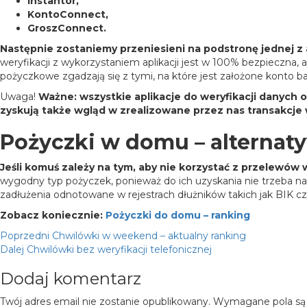
Instantor,
KontoConnect,
GroszConnect.
Następnie zostaniemy przeniesieni na podstronę jednej z 
weryfikacji z wykorzystaniem aplikacji jest w 100% bezpieczna,
pożyczkowe zgadzają się z tymi, na które jest założone konto 
Uwaga!
Ważne: wszystkie aplikacje do weryfikacji danych 
zyskują także wgląd w zrealizowane przez nas transakcje 
Pożyczki w domu – alternat
Jeśli komuś zależy na tym, aby nie korzystać z przelewó
wygodny typ pożyczek, ponieważ do ich uzyskania nie trzeba n
zadłużenia odnotowane w rejestrach dłużników takich jak BIK 
Zobacz koniecznie:
Pożyczki do domu – ranking
Nawigacja
Poprzedni
Chwilówki w weekend – aktualny ranking
Dalej
Chwilówki bez weryfikacji telefonicznej
wpisu
Dodaj komentarz
Twój adres email nie zostanie opublikowany.
Wymagane pola są