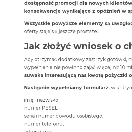
dostępność promocji dla nowych klientó
konsekwencje wynikające z opóźnień w sp
Wszystkie powyższe elementy są uwzględ
oferty staje się jeszcze prostsze.
Jak złożyć wniosek o 
Aby otrzymać dodatkowy zastrzyk gotówki, n
wypełnienie nie powinno zająć więcej niż 10 m
suwaka interesującą nas kwotę pożyczki or
Następnie wypełniamy formularz,
w którym
imię i nazwisko,
numer PESEL,
seria i numer dowodu osobistego,
numer telefonu,
adres e-mail,