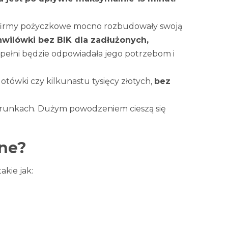
, firmy pożyczkowe mocno rozbudowały swoją
wilówki bez BIK dla zadłużonych,
w pełni będzie odpowiadała jego potrzebom i
tówki czy kilkunastu tysięcy złotych,
bez
arunkach. Dużym powodzeniem cieszą się
ine?
kie jak: