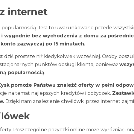
z internet
ną popularnością. Jest to uwarunkowane przede wszystki
 i wygodnie bez wychodzenia z domu za pośredni
 konto zazwyczaj po 15
minutach.
jest dziś prostsze niż kiedykolwiek wcześniej. Osoby p
stacjonarnych punktów obsługi klienta, ponieważ
wszys
mną popularnością
.
Zysk pomoże Państwu znaleźć oferty w pełni odp
acje na temat najlepszych kredytów i pożyczek.
Zestawi
w.
Dzięki nam znalezienie
chwilówki
przez internet zajmie
ilówek
erty. Poszczególne pożyczki online może wyróżniać in