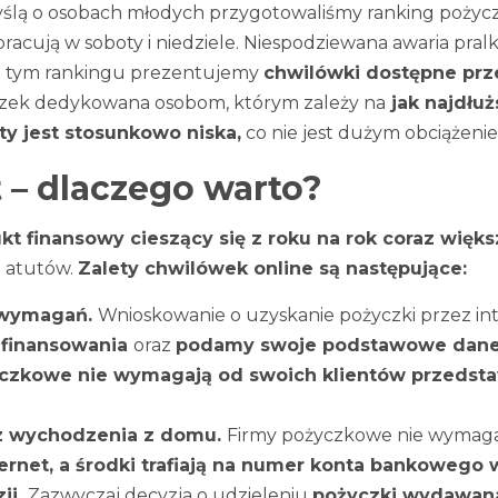
ślą o osobach młodych przygotowaliśmy ranking pożycze
 pracują w soboty i niedziele. Niespodziewana awaria pr
 W tym rankingu prezentujemy
chwilówki dostępne prz
czek dedykowana osobom, którym zależy na
jak najdłuż
y jest stosunkowo niska,
co nie jest dużym obciążen
t – dlaczego warto?
kt finansowy cieszący się z roku na rok coraz więk
ę atutów.
Zalety chwilówek online są następujące:
a wymagań.
Wnioskowanie o uzyskanie pożyczki przez inte
finansowania
oraz
podamy swoje podstawowe dane
czkowe nie wymagają od swoich klientów przedsta
ez wychodzenia z domu.
Firmy pożyczkowe nie wymagaj
rnet, a środki trafiają na numer konta bankowego w
ji.
Zazwyczaj decyzja o udzieleniu
pożyczki wydawana