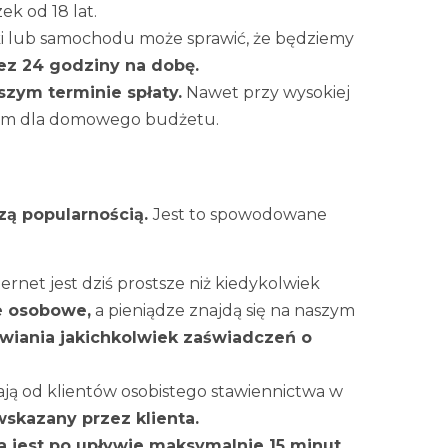
k od 18 lat.
alki lub samochodu może sprawić, że będziemy
ez 24 godziny na dobę.
szym terminie spłaty.
Nawet przy wysokiej
iem dla domowego budżetu.
szą popularnością.
Jest to spowodowane
rnet jest dziś prostsze niż kiedykolwiek
 osobowe,
a pieniądze znajdą się na naszym
wiania jakichkolwiek zaświadczeń o
ą od klientów osobistego stawiennictwa w
skazany przez klienta.
 jest po upływie maksymalnie 15 minut.