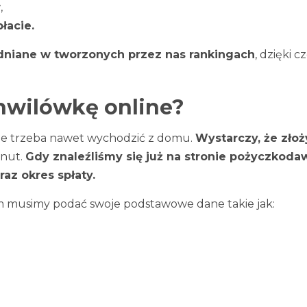
w
,
łacie.
niane w tworzonych przez nas rankingach
, dzięki 
chwilówkę online?
ie trzeba nawet wychodzić z domu.
Wystarczy, że zło
inut.
Gdy znaleźliśmy się już na stronie pożyczkod
az okres spłaty.
 musimy podać swoje podstawowe dane takie jak: