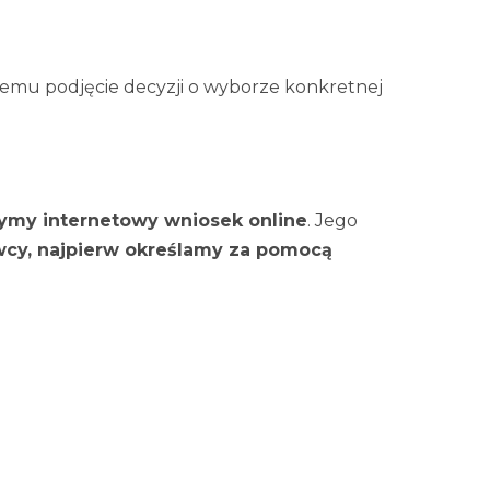
czemu podjęcie decyzji o wyborze konkretnej
żymy internetowy wniosek online
. Jego
awcy, najpierw określamy za pomocą