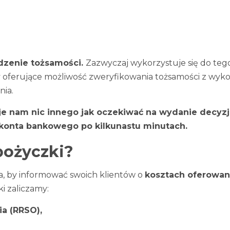
dzenie tożsamości.
Zazwyczaj wykorzystuje się do te
 oferujące możliwość zweryfikowania tożsamości z wykorz
nia.
je nam nic innego jak oczekiwać na wydanie decyzj
 konta bankowego po kilkunastu minutach.
pożyczki?
a, by informować swoich klientów o
kosztach oferowa
i zaliczamy:
a (RRSO),