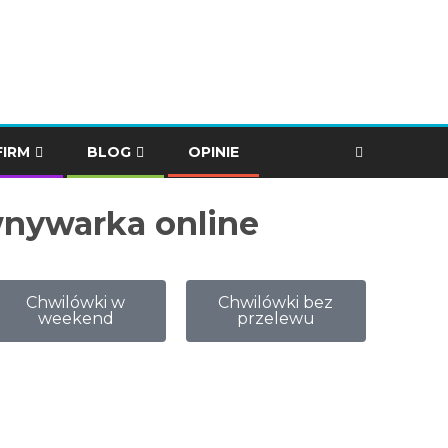
FIRM
BLOG
OPINIE
wnywarka online
Chwilówki w
Chwilówki bez
weekend
przelewu