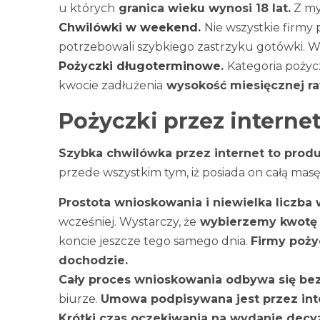
u których
granica wieku wynosi 18 lat.
Z my
Chwilówki w weekend
.
Nie wszystkie firmy
potrzebowali szybkiego zastrzyku gotówki.
Pożyczki długoterminowe
.
Kategoria poży
kwocie zadłużenia
wysokość miesięcznej rat
Pożyczki przez interne
Szybka chwilówka przez internet to produ
przede wszystkim tym, iż posiada on całą mas
Prostota wnioskowania i niewielka liczb
wcześniej. Wystarczy, że
wybierzemy kwotę 
koncie jeszcze tego samego dnia.
Firmy poży
dochodzie.
Cały proces wnioskowania odbywa się b
biurze.
Umowa podpisywana jest przez inte
Krótki czas oczekiwania na wydanie decyz