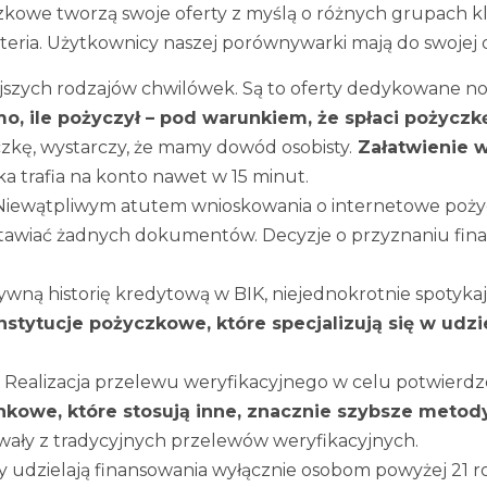
zkowe tworzą swoje oferty z myślą o różnych grupach kl
eria. Użytkownicy naszej porównywarki mają do swojej d
jszych rodzajów chwilówek. Są to oferty dedykowane no
o, ile pożyczył – pod warunkiem, że spłaci pożycz
zkę, wystarczy, że mamy dowód osobisty.
Załatwienie w
 trafia na konto nawet w 15 minut.
Niewątpliwym atutem wnioskowania o internetowe pożyc
dstawiać żadnych dokumentów. Decyzje o przyznaniu fi
ywną historię kredytową w BIK, niejednokrotnie spotyka
instytucje pożyczkowe, które specjalizują się w u
.
Realizacja przelewu weryfikacyjnego w celu potwierdz
kowe, które stosują inne, znacznie szybsze metody 
owały z tradycyjnych przelewów weryfikacyjnych.
udzielają finansowania wyłącznie osobom powyżej 21 roku