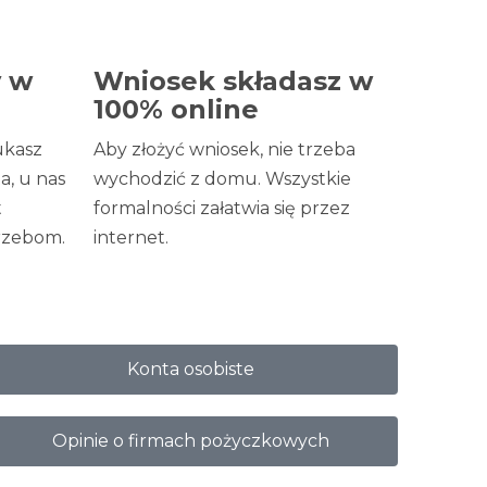
y w
Wniosek składasz w
100% online​
ukasz
Aby złożyć wniosek, nie trzeba
a, u nas
wychodzić z domu. Wszystkie
t
formalności załatwia się przez
zebom.​
internet.​
Konta osobiste
Opinie o firmach pożyczkowych