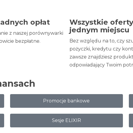
żadnych opłat
Wszystkie ofert
jednym miejscu
anie z naszej porównywarki
Bez względu na to, czy sz
kowicie bezpłatne.​
pożyczki, kredytu czy kont
zawsze znajdziesz produk
odpowiadający Twoim potr
nansach
Promocje bankowe
Sesje ELIXIR