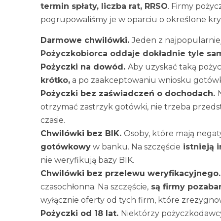
termin spłaty, liczba rat, RRSO
. Firmy pożyc
pogrupowaliśmy je w oparciu o określone kryt
Darmowe chwilówki
.
Jeden z najpopularnie
Pożyczkobiorca oddaje dokładnie tyle sam
Pożyczki na dowód
.
Aby uzyskać taką pożyc
krótko,
a po zaakceptowaniu wniosku gotówka
Pożyczki bez zaświadczeń o dochodach
.
otrzymać zastrzyk gotówki, nie trzeba prze
czasie.
Chwilówki bez BIK
.
Osoby, które mają negat
gotówkowy
w banku. Na szczęście
istnieją 
nie weryfikują bazy BIK.
Chwilówki bez przelewu weryfikacyjnego
czasochłonna. Na szczęście,
są firmy pozaban
wyłącznie oferty od tych firm, które zrezygn
Pożyczki od 18 lat
.
Niektórzy pożyczkodawcy 