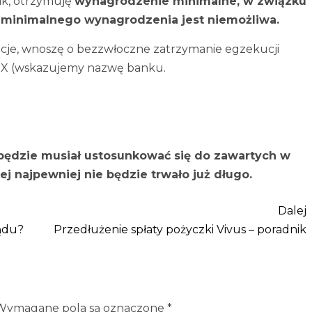
ik, otrzymuję
wynagrodzenie minimalne, w związku
minimalnego wynagrodzenia jest niemożliwa.
cje, wnoszę o bezzwłoczne zatrzymanie egzekucji
 X (wskazujemy nazwę banku.
będzie musiał ustosunkować się do zawartych w
ej najpewniej nie będzie trwało już długo.
Dalej
sądu?
Przedłużenie spłaty pożyczki Vivus – poradnik
Wymagane pola są oznaczone
*