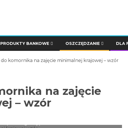
PRODUKTY BANKOWE
OSZCZĘDZANIE
DLA 
do komornika na zajęcie minimalnej krajowej – wzór
ornika na zajęcie
ej – wzór
nagrodzenia. W artykule przedstawiamy wzór pisma
 bezprawnego zajęcia konta