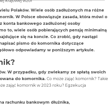
wielu Polaków. Wiele osób zadłużonych ma różne
ornik. W Polsce obowiązuje zasada, która mówi o
a z konta bankowego zadłużonej osoby
o to, wiele osób pobierających pensję minimalną
najdujące się na koncie. Co zrobić, gdy nastąpi
 napisać pismo do komornika dotyczące
egółowo odpowiadamy w poniższym artykule.
nik?
ków. W przypadku, gdy zwlekamy ze spłatą swoich
erowana do komornika.
Co może zająć komornik? Takie
może zająć komornik w 2023 roku? Egzekucja
na rachunku bankowym dłużnika,