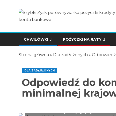
CHWILÓWKI
POŻYCZKI NA RATY
Strona główna
»
Dla zadłużonych
»
Odpowiedź 
DLA ZADŁUŻONYCH
Odpowiedź do kom
minimalnej krajow
Komornik nie może zająć minimalnego wy
do komornika w sytuacji, gdyby doszło do