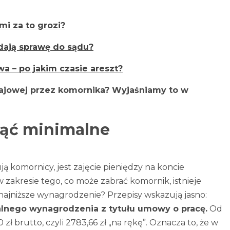
mi za to grozi?
dają sprawę do sądu?
 – po jakim czasie areszt?
rajowej przez komornika? Wyjaśniamy to w
jąć minimalne
ą komornicy, jest zajęcie pieniędzy na koncie
zakresie tego, co może zabrać komornik, istnieje
najniższe wynagrodzenie? Przepisy wskazują jasno:
alnego wynagrodzenia z tytułu umowy o pracę.
Od
ł brutto, czyli 2783,66 zł „na rękę”. Oznacza to, że w