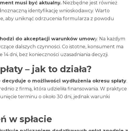
ment musi być aktualny.
Niezbędne jest również
dnoznaczną identyfikację wnioskodawcy. Warto
e, aby uniknąć odrzucenia formularza z powodu
hodzi do akceptacji warunków umow
y. Na każdym
czące dalszych czynności. Co istotne, konsument ma
14 dni, bez konieczności uzasadniania decyzji.
łaty – jak to działa?
 decyduje o możliwości wydłużenia okresu spłaty
.
ednio z firmą, która udzieliła finansowania. W praktyce
unięcie terminu o około 30 dni, jednak warunki
ń w spłacie
skutkuje naliczaniem dodatkowych opłat zgodnie z