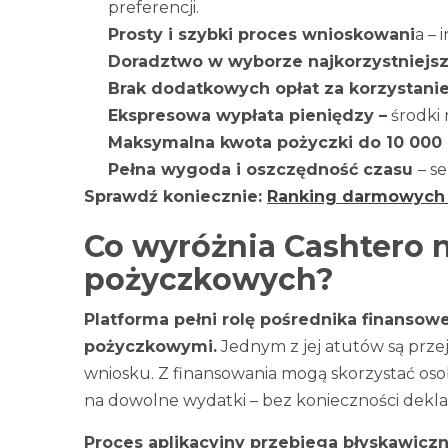
preferencji.
Prosty i szybki proces wnioskowani
a – 
Doradztwo w wyborze najkorzystniejsz
Brak dodatkowych opłat za korzystani
Ekspresowa wypłata pieniędzy –
środki 
Maksymalna kwota pożyczki do 10 000 
Pełna wygoda i oszczędność czasu
– s
Sprawdź koniecznie:
Ranking darmowych
Co wyróżnia Cashtero n
pożyczkowych?
Platforma pełni rolę pośrednika finanso
pożyczkowymi.
Jednym z jej atutów są przej
wniosku. Z finansowania mogą skorzystać oso
na dowolne wydatki – bez konieczności dekla
Proces aplikacyjny przebiega błyskawiczn