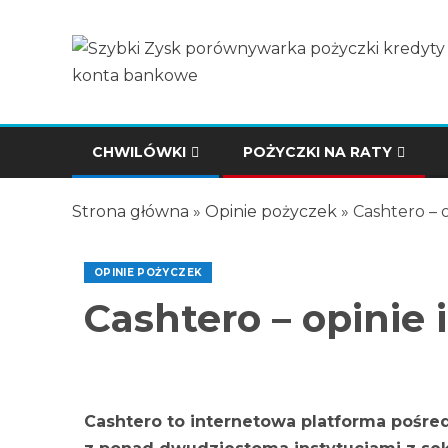
CHWILÓWKI
POŻYCZKI NA RATY
Strona główna
»
Opinie pożyczek
»
Cashtero – o
OPINIE POŻYCZEK
Cashtero – opinie 
Cashtero - opinie i recenzja
Cashtero to internetowa platforma pośred