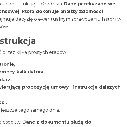
 – pełni funkcję pośrednika.
Dane przekazane we
nansowej, która dokonuje analizy zdolności
jmuje decyzję o ewentualnym sprawdzeniu historii w
ków.
nstrukcja
ć przez kilka prostych etapów:
tronie
,
omocy kalkulatora,
larz,
ierającą propozycję umowy i instrukcje dalszych
ci.
 jeszcze tego samego dnia.
osobisty. D
ane z dokumentu służą do