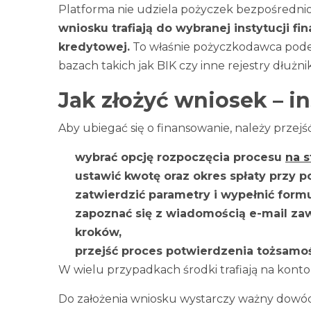
Platforma nie udziela pożyczek bezpośrednio
wniosku trafiają do wybranej instytucji fi
kredytowej.
To właśnie pożyczkodawca pode
bazach takich jak BIK czy inne rejestry dłużni
Jak złożyć wniosek – i
Aby ubiegać się o finansowanie, należy przejś
wybrać opcję rozpoczęcia procesu
na s
ustawić kwotę oraz okres spłaty przy p
zatwierdzić parametry i wypełnić formu
zapoznać się z wiadomością e-mail zaw
kroków,
przejść proces potwierdzenia tożsamoś
W wielu przypadkach środki trafiają na konto
Do założenia wniosku wystarczy ważny dowód 