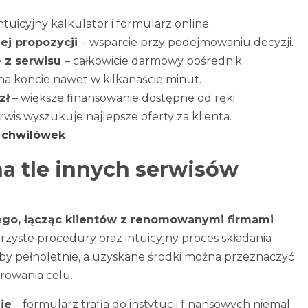
intuicyjny kalkulator i formularz online.
ej propozycji
– wsparcie przy podejmowaniu decyzji.
e z serwisu
– całkowicie darmowy pośrednik.
na koncie nawet w kilkanaście minut.
zł
– większe finansowanie dostępne od ręki.
erwis wyszukuje najlepsze oferty za klienta.
 chwilówek
a tle innych serwisów
wego, łącząc klientów z renomowanymi firmami
rzyste procedury oraz intuicyjny proces składania
by pełnoletnie, a uzyskane środki można przeznaczyć
rowania celu.
ie
– formularz trafia do instytucji finansowych niemal