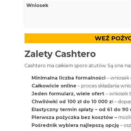
Wniosek
WEŹ POŻY
Zalety Cashtero
Cashtero ma całkiem sporo atutów. Są one na
Minimalna liczba formalności
– wniosek
Całkowicie online
– proces składania wn
Jeden formularz, wiele ofert
– wniosek t
Chwilówki od 100 zł do 10 000 z
ł – dop
Elastyczny termin spłaty – od 61 do 90 
Pierwsza pożyczka bez kosztów –
możli
Pośrednik wybiera najlepszą opcję
– os