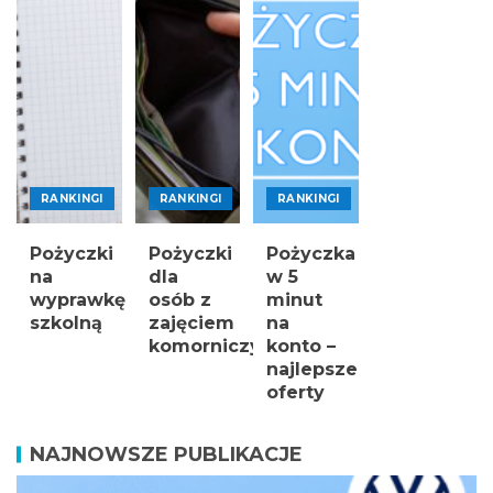
RANKINGI
RANKINGI
RANKINGI
Pożyczki
Pożyczki
Pożyczka
na
dla
w 5
wyprawkę
osób z
minut
szkolną
zajęciem
na
komorniczym
konto –
najlepsze
oferty
NAJNOWSZE PUBLIKACJE