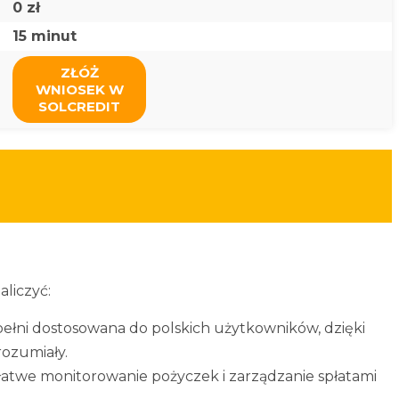
0 zł
15 minut
ZŁÓŻ
WNIOSEK W
SOLCREDIT
liczyć:
 pełni dostosowana do polskich użytkowników, dzięki
rozumiały.
łatwe monitorowanie pożyczek i zarządzanie spłatami