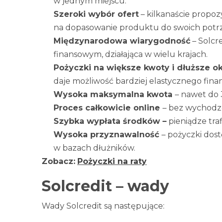
w jednym miejscu.
Szeroki wybór ofert
– kilkanaście propoz
na dopasowanie produktu do swoich potr
Międzynarodowa wiarygodność
– Solcr
finansowym, działająca w wielu krajach.
Pożyczki na większe kwoty i dłuższe ok
daje możliwość bardziej elastycznego fina
Wysoka maksymalna kwota
– nawet do
Proces całkowicie online
– bez wychodz
Szybka wypłata środków –
pieniądze tra
Wysoka przyznawalność
– pożyczki dos
w bazach dłużników.
Zobacz:
Pożyczki na raty
Solcredit – wady
Wady Solcredit są następujące: