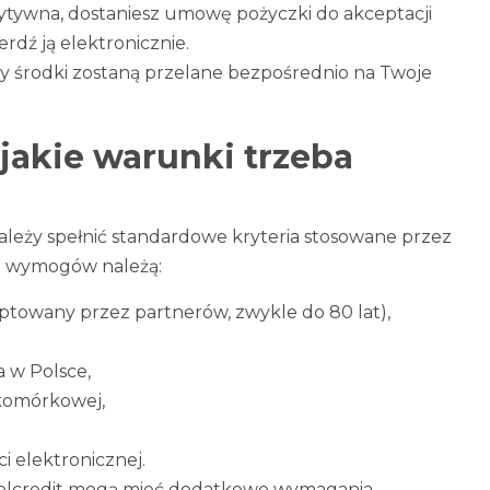
zytywna, dostaniesz umowę pożyczki do akceptacji
erdź ją elektronicznie.
 środki zostaną przelane bezpośrednio na Twoje
 jakie warunki trzeba
należy spełnić standardowe kryteria stosowane przez
 wymogów należą:
ptowany przez partnerów, zwykle do 80 lat),
a w Polsce,
 komórkowej,
 elektronicznej.
 Solcredit mogą mieć dodatkowe wymagania —