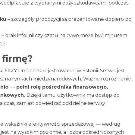
 współpracuje z wybranymi pożyczkodawcami, podczas
sku
– szczegóły propozycji są prezentowane dopiero po
e
– brak infolinii czy czatu na żywo może być minusem
ję.
 firmę?
łki FIIZY Limited zarejestrowanej w Estonii. Serwis jest
wnież na rynkach międzynarodowych. Ważne rozróżnienie:
nio — pełni rolę pośrednika finansowego,
bankowych.
Dzięki temu użytkownik ma dostęp do
a czas, zamiast odwiedzać oddzielne serwisy
kie wskaźniki efektywności sprzedażowej — według
est na wysokim poziomie, a liczba pośredniczonych