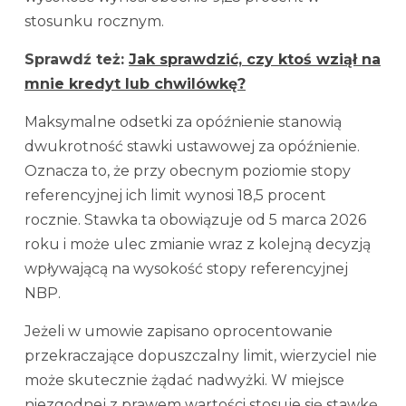
stosunku rocznym.
Sprawdź też:
Jak sprawdzić, czy ktoś wziął na
mnie kredyt lub chwilówkę?
Maksymalne odsetki za opóźnienie stanowią
dwukrotność stawki ustawowej za opóźnienie.
Oznacza to, że przy obecnym poziomie stopy
referencyjnej ich limit wynosi 18,5 procent
rocznie. Stawka ta obowiązuje od 5 marca 2026
roku i może ulec zmianie wraz z kolejną decyzją
wpływającą na wysokość stopy referencyjnej
NBP.
Jeżeli w umowie zapisano oprocentowanie
przekraczające dopuszczalny limit, wierzyciel nie
może skutecznie żądać nadwyżki. W miejsce
niezgodnej z prawem wartości stosuje się stawkę