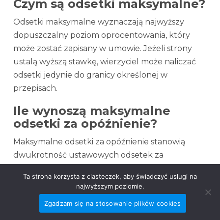
Czym są odsetki maksymalne?
Odsetki maksymalne wyznaczają najwyższy
dopuszczalny poziom oprocentowania, który
może zostać zapisany w umowie. Jeżeli strony
ustalą wyższą stawkę, wierzyciel może naliczać
odsetki jedynie do granicy określonej w
przepisach.
Ile wynoszą maksymalne
odsetki za opóźnienie?
Maksymalne odsetki za opóźnienie stanowią
dwukrotność ustawowych odsetek za
opóźnienie. Ich wysokość zależy od aktualnej
Ta strona korzysta z ciasteczek, aby świadczyć usługi na
stopy referencyjnej NBP, dlatego może zmieniać
najwyższym poziomie.
się wraz z decyzjami Rady Polityki Pieniężnej.
Zgadzam się na stosowanie plików cookies
Czym różnią się odsetki