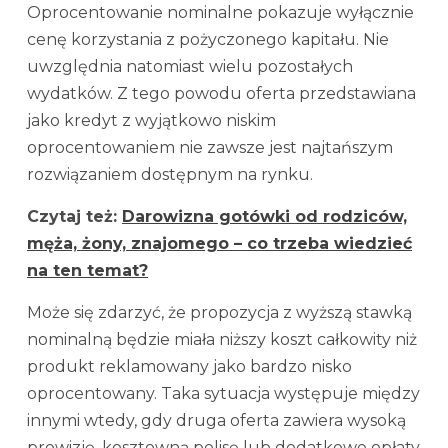
Oprocentowanie nominalne pokazuje wyłącznie
cenę korzystania z pożyczonego kapitału. Nie
uwzględnia natomiast wielu pozostałych
wydatków. Z tego powodu oferta przedstawiana
jako kredyt z wyjątkowo niskim
oprocentowaniem nie zawsze jest najtańszym
rozwiązaniem dostępnym na rynku.
Czytaj też:
Darowizna gotówki od rodziców,
męża, żony,
z
najomego – co trzeba wiedzieć
na ten temat?
Może się zdarzyć, że propozycja z wyższą stawką
nominalną będzie miała niższy koszt całkowity niż
produkt reklamowany jako bardzo nisko
oprocentowany. Taka sytuacja występuje między
innymi wtedy, gdy druga oferta zawiera wysoką
prowizję, kosztowną polisę lub dodatkowe opłaty