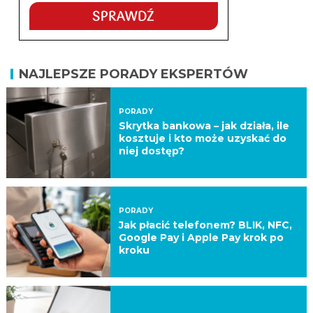
NAJLEPSZE PORADY EKSPERTÓW
PORADY
Skrytka bankowa – jak działa, ile
kosztuje i kto może uzyskać do
niej dostęp?
PORADY
Jak płacić telefonem? BLIK, NFC,
Google Pay i Apple Pay krok po
kroku