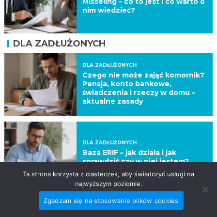
Misseling – co to jest i co warto o
nim wiedzieć?
DLA ZADŁUŻONYCH
DLA ZADŁUŻONYCH
Czego nie może zająć komornik?
Pensja, konto bankowe,
świadczenia i rzeczy w domu –
aktualne zasady
DLA ZADŁUŻONYCH
Baza ERIF – jak działa i jak
sprawdzić czy w niej jestem?
Ta strona korzysta z ciasteczek, aby świadczyć usługi na
najwyższym poziomie.
Zgadzam się na stosowanie plików cookies
DLA ZADŁUŻONYCH