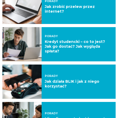
PORADY
Jak zrobić przelew przez
internet?
PORADY
Kredyt studencki – co to jest?
Jak go dostać? Jak wygląda
spłata?
PORADY
Jak działa BLIK i jak z niego
korzystać?
PORADY