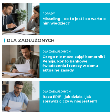
PORADY
Misseling – co to jest i co warto o
nim wiedzieć?
DLA ZADŁUŻONYCH
DLA ZADŁUŻONYCH
Czego nie może zająć komornik?
Pensja, konto bankowe,
świadczenia i rzeczy w domu –
aktualne zasady
DLA ZADŁUŻONYCH
Baza ERIF – jak działa i jak
sprawdzić czy w niej jestem?