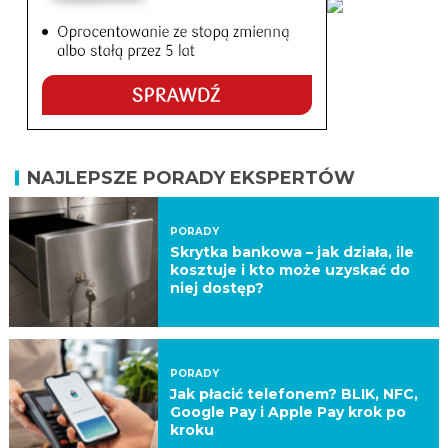
NAJLEPSZE PORADY EKSPERTÓW
PORADY
Skrytka bankowa – jak działa, ile
kosztuje i kto może uzyskać do
niej dostęp?
PORADY
Jak płacić telefonem? BLIK, NFC,
Google Pay i Apple Pay krok po
kroku