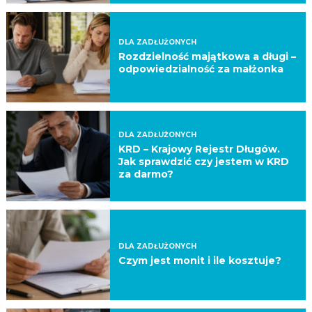
DLA ZADŁUŻONYCH
Rozdzielność majątkowa a długi –
odpowiedzialność za małżonka
DLA ZADŁUŻONYCH
KRD – Krajowy Rejestr Długów.
Jak sprawdzić czy jestem w KRD
za darmo?
DLA ZADŁUŻONYCH
Czym jest monit i ile kosztuje?