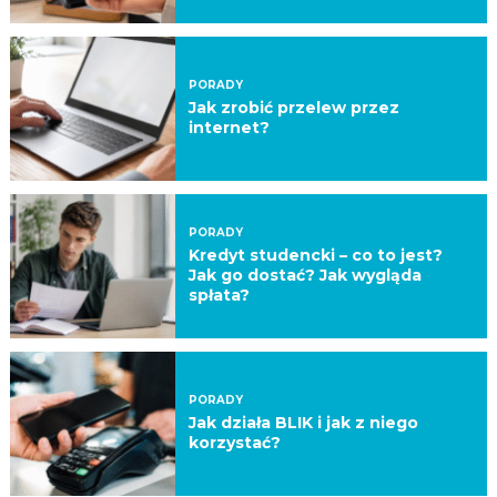
PORADY
Jak zrobić przelew przez
internet?
PORADY
Kredyt studencki – co to jest?
Jak go dostać? Jak wygląda
spłata?
PORADY
Jak działa BLIK i jak z niego
korzystać?