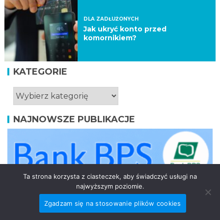
DLA ZADŁUŻONYCH
Jak ukryć konto przed
komornikiem?
KATEGORIE
NAJNOWSZE PUBLIKACJE
Ta strona korzysta z ciasteczek, aby świadczyć usługi na
najwyższym poziomie.
Zgadzam się na stosowanie plików cookies