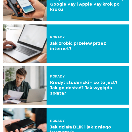
Google Pay i Apple Pay krok po
kroku
PORADY
Jak zrobić przelew przez
internet?
PORADY
Kredyt studencki – co to jest?
Jak go dostać? Jak wygląda
spłata?
PORADY
Jak działa BLIK i jak z niego