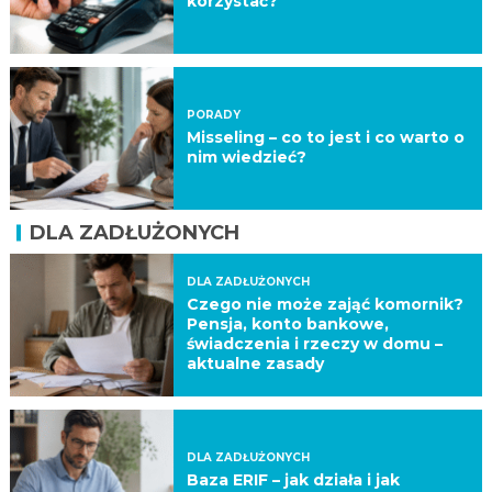
korzystać?
PORADY
Misseling – co to jest i co warto o
nim wiedzieć?
DLA ZADŁUŻONYCH
DLA ZADŁUŻONYCH
Czego nie może zająć komornik?
Pensja, konto bankowe,
świadczenia i rzeczy w domu –
aktualne zasady
DLA ZADŁUŻONYCH
Baza ERIF – jak działa i jak