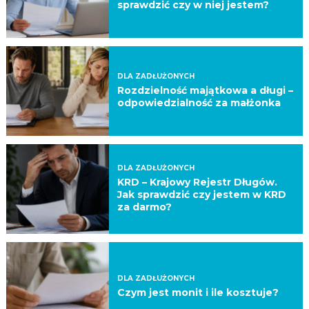
sprawdzić czy w niej jestem?
DLA ZADŁUŻONYCH
Rozdzielność majątkowa a długi –
odpowiedzialność za małżonka
DLA ZADŁUŻONYCH
KRD – Krajowy Rejestr Długów.
Jak sprawdzić czy jestem w KRD
za darmo?
DLA ZADŁUŻONYCH
Czym jest monit i ile kosztuje?