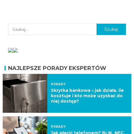
NAJLEPSZE PORADY EKSPERTÓW
PORADY
Skrytka bankowa – jak działa, ile
kosztuje i kto może uzyskać do
niej dostęp?
PORADY
Jak płacić telefonem? BLIK, NFC,