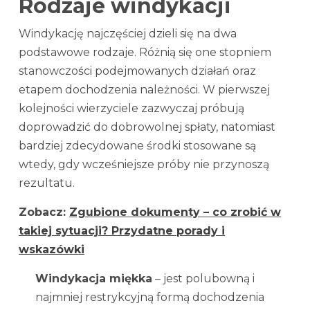
Rodzaje windykacji
Windykację najczęściej dzieli się na dwa
podstawowe rodzaje. Różnią się one stopniem
stanowczości podejmowanych działań oraz
etapem dochodzenia należności. W pierwszej
kolejności wierzyciele zazwyczaj próbują
doprowadzić do dobrowolnej spłaty, natomiast
bardziej zdecydowane środki stosowane są
wtedy, gdy wcześniejsze próby nie przynoszą
rezultatu.
Zobacz:
Zgubione dokumenty – co zrobić w
takiej sytuacji? Przydatne porady i
wskazówki
Windykacja miękka
– jest polubowną i
najmniej restrykcyjną formą dochodzenia