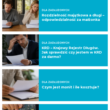
DLA ZADŁUŻONYCH
Rozdzielność majątkowa a długi –
odpowiedzialność za małżonka
DLA ZADŁUŻONYCH
KRD – Krajowy Rejestr Długów.
Jak sprawdzić czy jestem w KRD
za darmo?
DLA ZADŁUŻONYCH
Czym jest monit i ile kosztuje?