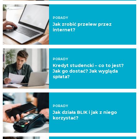
PORADY
Jak zrobić przelew przez
internet?
PORADY
Kredyt studencki – co to jest?
Jak go dostać? Jak wygląda
spłata?
PORADY
Jak działa BLIK i jak z niego
korzystać?