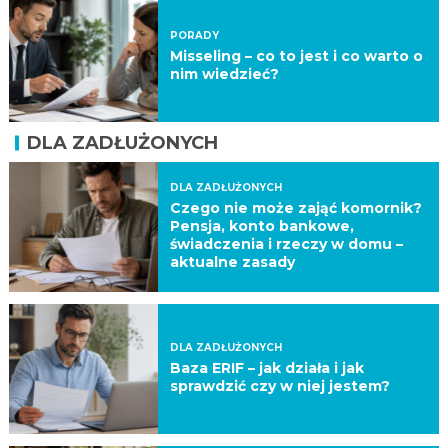
PORADY
Misseling – co to jest i co warto o
nim wiedzieć?
DLA ZADŁUŻONYCH
DLA ZADŁUŻONYCH
Czego nie może zająć komornik?
Pensja, konto bankowe,
świadczenia i rzeczy w domu –
aktualne zasady
DLA ZADŁUŻONYCH
Baza ERIF – jak działa i jak
sprawdzić czy w niej jestem?