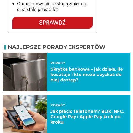
NAJLEPSZE PORADY EKSPERTÓW
PORADY
Skrytka bankowa – jak działa, ile
kosztuje i kto może uzyskać do
niej dostęp?
PORADY
Jak płacić telefonem? BLIK, NFC,
Google Pay i Apple Pay krok po
kroku