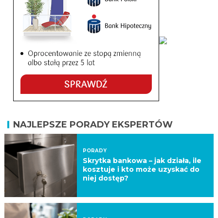
NAJLEPSZE PORADY EKSPERTÓW
PORADY
Skrytka bankowa – jak działa, ile
kosztuje i kto może uzyskać do
niej dostęp?