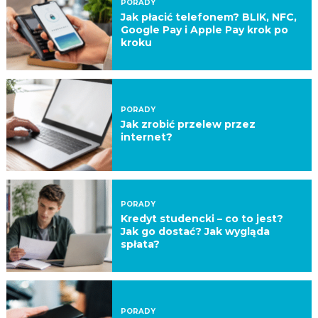
PORADY
Jak płacić telefonem? BLIK, NFC,
Google Pay i Apple Pay krok po
kroku
PORADY
Jak zrobić przelew przez
internet?
PORADY
Kredyt studencki – co to jest?
Jak go dostać? Jak wygląda
spłata?
PORADY