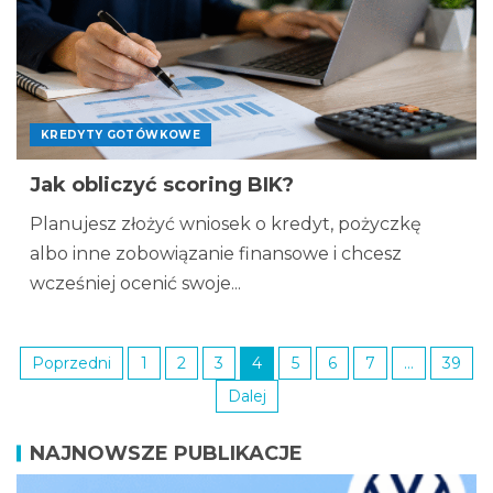
KREDYTY GOTÓWKOWE
Jak obliczyć scoring BIK?
Planujesz złożyć wniosek o kredyt, pożyczkę
albo inne zobowiązanie finansowe i chcesz
wcześniej ocenić swoje...
Poprzedni
1
2
3
4
5
6
7
…
39
Dalej
NAJNOWSZE PUBLIKACJE