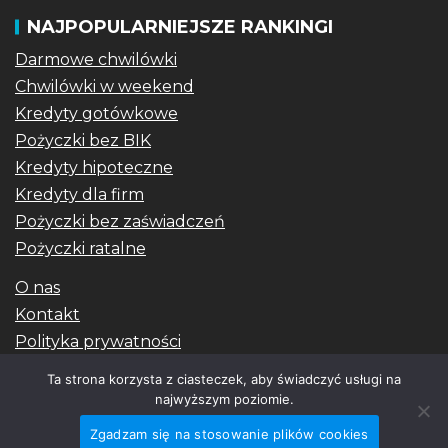
NAJPOPULARNIEJSZE RANKINGI
Darmowe chwilówki
Chwilówki w weekend
Kredyty gotówkowe
Pożyczki bez BIK
Kredyty hipoteczne
Kredyty dla firm
Pożyczki bez zaświadczeń
Pożyczki ratalne
O nas
Kontakt
Polityka prywatności
Blog
Ta strona korzysta z ciasteczek, aby świadczyć usługi na
najwyższym poziomie.
| ©2026 Szybkizysk.com
|
EnterNews
autorstwa AF
Zgadzam się na stosowanie plików cookies
themes