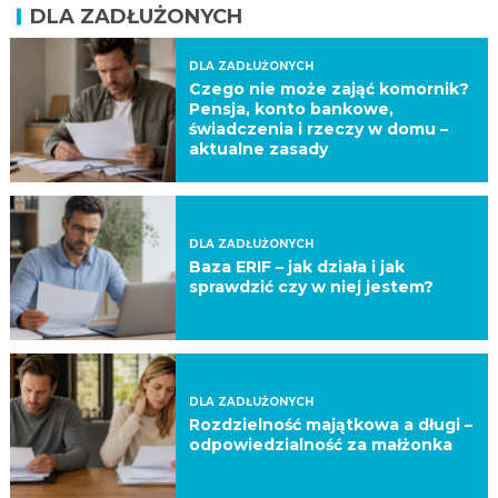
DLA ZADŁUŻONYCH
DLA ZADŁUŻONYCH
Czego nie może zająć komornik?
Pensja, konto bankowe,
świadczenia i rzeczy w domu –
aktualne zasady
DLA ZADŁUŻONYCH
Baza ERIF – jak działa i jak
sprawdzić czy w niej jestem?
DLA ZADŁUŻONYCH
Rozdzielność majątkowa a długi –
odpowiedzialność za małżonka