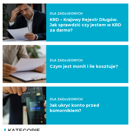
DLA ZADŁUŻONYCH
KRD – Krajowy Rejestr Długów.
Jak sprawdzić czy jestem w KRD
za darmo?
DLA ZADŁUŻONYCH
Czym jest monit i ile kosztuje?
DLA ZADŁUŻONYCH
Jak ukryć konto przed
komornikiem?
KATEGORIE