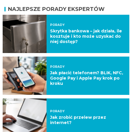
NAJLEPSZE PORADY EKSPERTÓW
PORADY
Skrytka bankowa – jak działa, ile
kosztuje i kto może uzyskać do
niej dostęp?
PORADY
Jak płacić telefonem? BLIK, NFC,
Google Pay i Apple Pay krok po
kroku
PORADY
Jak zrobić przelew przez
internet?