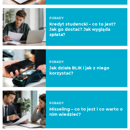
PORADY
Kredyt studencki – co to jest?
Jak go dostać? Jak wygląda
spłata?
PORADY
Jak działa BLIK i jak z niego
korzystać?
PORADY
Misseling – co to jest i co warto o
nim wiedzieć?