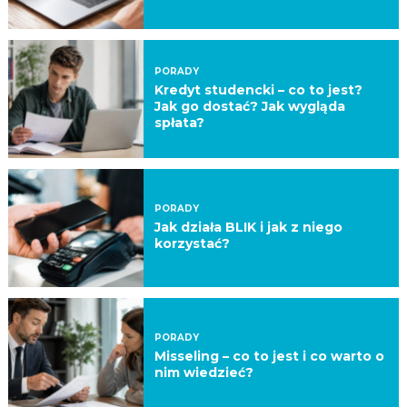
PORADY
Kredyt studencki – co to jest?
Jak go dostać? Jak wygląda
spłata?
PORADY
Jak działa BLIK i jak z niego
korzystać?
PORADY
Misseling – co to jest i co warto o
nim wiedzieć?