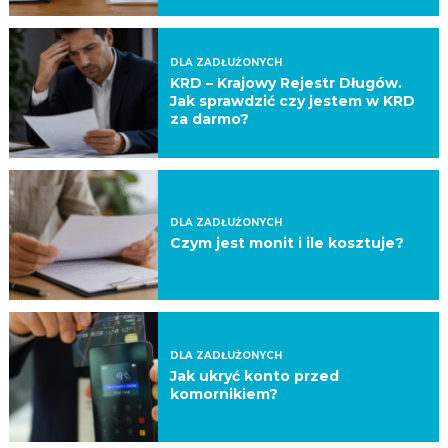
DLA ZADŁUŻONYCH
KRD – Krajowy Rejestr Długów.
Jak sprawdzić czy jestem w KRD
za darmo?
DLA ZADŁUŻONYCH
Czym jest monit i ile kosztuje?
DLA ZADŁUŻONYCH
Jak ukryć konto przed
komornikiem?