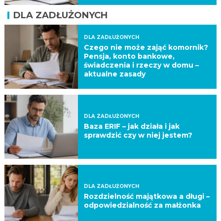
DLA ZADŁUŻONYCH
DLA ZADŁUŻONYCH
Czego nie może zająć komornik?
Pensja, konto bankowe,
świadczenia i rzeczy w domu –
aktualne zasady
DLA ZADŁUŻONYCH
Baza ERIF – jak działa i jak
sprawdzić czy w niej jestem?
DLA ZADŁUŻONYCH
Rozdzielność majątkowa a długi –
odpowiedzialność za małżonka