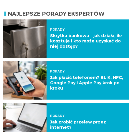
NAJLEPSZE PORADY EKSPERTÓW
PORADY
Skrytka bankowa – jak działa, ile
kosztuje i kto może uzyskać do
niej dostęp?
PORADY
Jak płacić telefonem? BLIK, NFC,
Google Pay i Apple Pay krok po
kroku
PORADY
Jak zrobić przelew przez
internet?