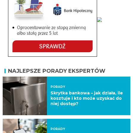
NAJLEPSZE PORADY EKSPERTÓW
PORADY
Skrytka bankowa – jak działa, ile
kosztuje i kto może uzyskać do
niej dostęp?
PORADY