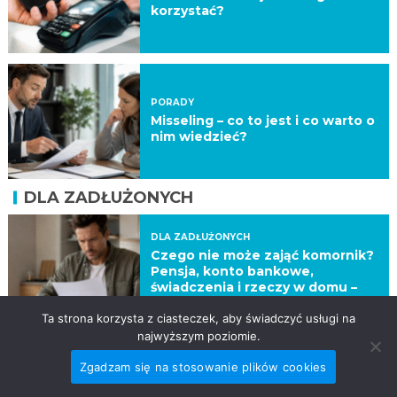
korzystać?
PORADY
Misseling – co to jest i co warto o
nim wiedzieć?
DLA ZADŁUŻONYCH
DLA ZADŁUŻONYCH
Czego nie może zająć komornik?
Pensja, konto bankowe,
świadczenia i rzeczy w domu –
aktualne zasady
Ta strona korzysta z ciasteczek, aby świadczyć usługi na
najwyższym poziomie.
Zgadzam się na stosowanie plików cookies
DLA ZADŁUŻONYCH
Baza ERIF – jak działa i jak