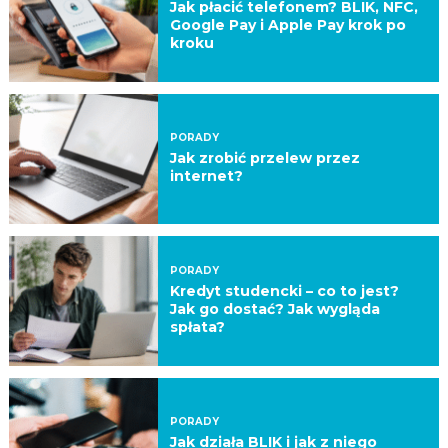
Jak płacić telefonem? BLIK, NFC,
Google Pay i Apple Pay krok po
kroku
PORADY
Jak zrobić przelew przez
internet?
PORADY
Kredyt studencki – co to jest?
Jak go dostać? Jak wygląda
spłata?
PORADY
Jak działa BLIK i jak z niego