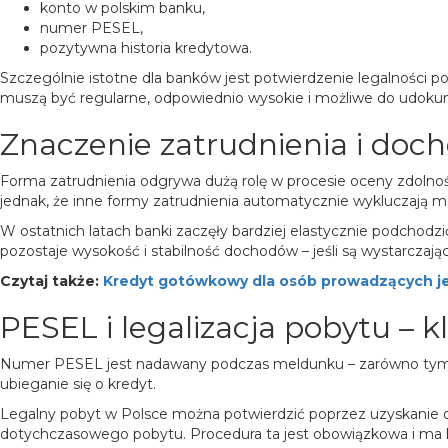
konto w polskim banku,
numer PESEL,
pozytywna historia kredytowa.
Szczególnie istotne dla banków jest potwierdzenie legalnośc
muszą być regularne, odpowiednio wysokie i możliwe do udok
Znaczenie zatrudnienia i doc
Forma zatrudnienia odgrywa dużą rolę w procesie oceny zdolnoś
jednak, że inne formy zatrudnienia automatycznie wykluczają m
W ostatnich latach banki zaczęły bardziej elastycznie podchod
pozostaje wysokość i stabilność dochodów – jeśli są wystarczają
Czytaj także:
Kredyt gotówkowy dla osób prowadzących j
PESEL i legalizacja pobytu – 
Numer PESEL jest nadawany podczas meldunku – zarówno tymcza
ubieganie się o kredyt.
Legalny pobyt w Polsce można potwierdzić poprzez uzyskanie 
dotychczasowego pobytu. Procedura ta jest obowiązkowa i ma k