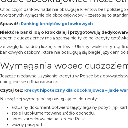
Choć część banków nadal nie obsługuje klientów bez polskiego 
tworzonych wyłącznie dla obcokrajowców – często są to standard
Sprawdź:
Ranking kredytów gotówkowych
Niektóre banki idą o krok dalej i przygotowują dedykowane
obecnie cudzoziemcy mają szansę nie tylko na kredyty gotówkow
Ze względu na dużą liczbę klientów z Ukrainy, wiele instytucji 
bankowych osobom, które nie posługują się biegle językiem pol
Wymagania wobec cudzoziemc
Jeszcze niedawno uzyskanie kredytu w Polsce bez obywatelstwa
ubieganie się o finansowanie.
Czytaj też:
Kredyt hipoteczny dla obcokrajowca – jakie war
Najczęściej wymagane są następujące elementy:
aktualny dokument potwierdzający legalny pobyt (np. karta
stałe i udokumentowane źródło dochodu,
adres zameldowania na terenie Polski,
ważny paszport,