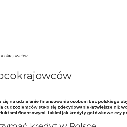
obcokrajowców
obcokrajowców
e się na udzielanie finansowania osobom bez polskiego ob
 dla cudzoziemców stało się zdecydowanie łatwiejsze niż 
duktami finansowymi, takimi jak kredyty gotówkowe czy po
rzymać kredyt w Polsce