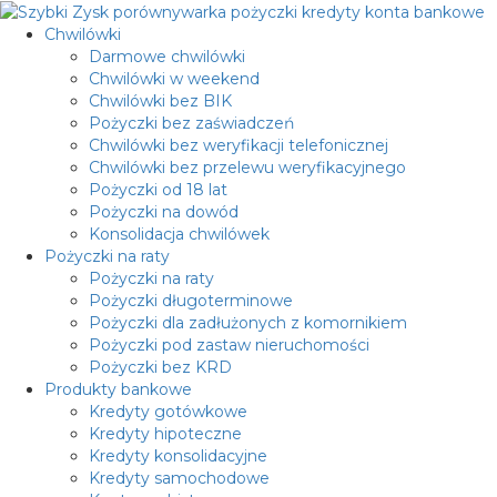
Przejdź
do
Menu
Chwilówki
treści
główne
Darmowe chwilówki
Chwilówki w weekend
Chwilówki bez BIK
Pożyczki bez zaświadczeń
Chwilówki bez weryfikacji telefonicznej
Chwilówki bez przelewu weryfikacyjnego
Pożyczki od 18 lat
Pożyczki na dowód
Konsolidacja chwilówek
Pożyczki na raty
Pożyczki na raty
Pożyczki długoterminowe
Pożyczki dla zadłużonych z komornikiem
Pożyczki pod zastaw nieruchomości
Pożyczki bez KRD
Produkty bankowe
Kredyty gotówkowe
Kredyty hipoteczne
Kredyty konsolidacyjne
Kredyty samochodowe