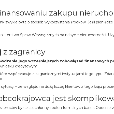
finansowaniu zakupu nieruch
 zwykle pyta o sposób wykorzystania środków. Jeśli pieniądze 
nisterstwo Spraw Wewnętrznych na nabycie nieruchomości. Uzy
j z zagranicy
wdzenie jego wcześniejszych zobowiązań finansowych poz
e wniosku kredytowym.
óre współpracuje z zagranicznymi instytucjami tego typu. Zdarza
ku.
j sytuacji – ze względu na dużą liczbę klientów z tego kraju pr
 obcokrajowca jest skompliko
zoziemców był czasochłonny i pełen formalnych barier. Obecnie w