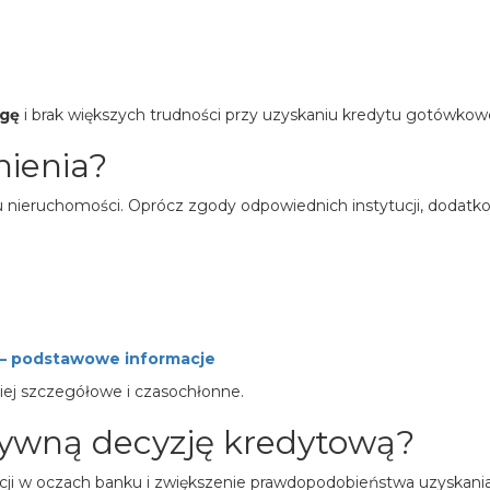
ugę
i brak większych trudności przy uzyskaniu kredytu gotówkow
nienia?
pu nieruchomości. Oprócz zgody odpowiednich instytucji, dodatko
w – podstawowe informacje
ej szczegółowe i czasochłonne.
tywną decyzję kredytową?
ycji w oczach banku i zwiększenie prawdopodobieństwa uzyskania