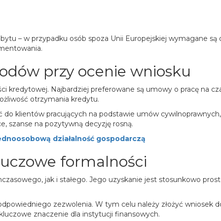
i pobytu – w przypadku osób spoza Unii Europejskiej wymagane
umentowania.
hodów przy ocenie wniosku
ci kredytowej. Najbardziej preferowane są umowy o pracę na cza
ożliwość otrzymania kredytu.
zić do klientów pracujących na podstawie umów cywilnoprawnych
ce, szanse na pozytywną decyzję rosną.
ednoosobową działalność gospodarczą
kluczowe formalności
sowego, jak i stałego. Jego uzyskanie jest stosunkowo prost
odpowiedniego zezwolenia. W tym celu należy złożyć wniosek 
luczowe znaczenie dla instytucji finansowych.