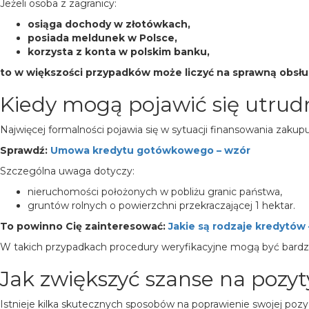
Jeżeli osoba z zagranicy:
osiąga dochody w złotówkach,
posiada meldunek w Polsce,
korzysta z konta w polskim banku,
to w większości przypadków może liczyć na sprawną obsł
Kiedy mogą pojawić się utrud
Najwięcej formalności pojawia się w sytuacji finansowania zaku
Sprawdź:
Umowa kredytu gotówkowego – wzór
Szczególna uwaga dotyczy:
nieruchomości położonych w pobliżu granic państwa,
gruntów rolnych o powierzchni przekraczającej 1 hektar.
To powinno Cię zainteresować:
Jakie są rodzaje kredytó
W takich przypadkach procedury weryfikacyjne mogą być bardzi
Jak zwiększyć szanse na pozy
Istnieje kilka skutecznych sposobów na poprawienie swojej poz