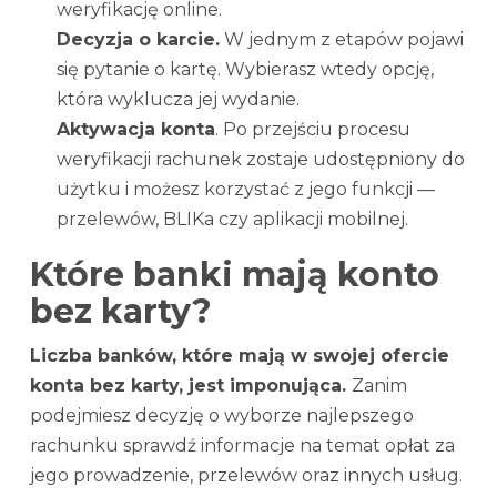
weryfikację online.
Decyzja o karcie.
W jednym z etapów pojawi
się pytanie o kartę. Wybierasz wtedy opcję,
która wyklucza jej wydanie.
Aktywacja konta
. Po przejściu procesu
weryfikacji rachunek zostaje udostępniony do
użytku i możesz korzystać z jego funkcji —
przelewów, BLIKa czy aplikacji mobilnej.
Które banki mają konto
bez karty?
Liczba banków, które mają w swojej ofercie
konta bez karty, jest imponująca.
Zanim
podejmiesz decyzję o wyborze najlepszego
rachunku sprawdź informacje na temat opłat za
jego prowadzenie, przelewów oraz innych usług.