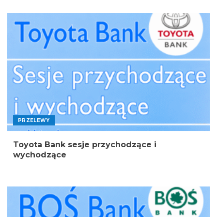
PRZELEWY
Toyota Bank sesje przychodzące i
wychodzące