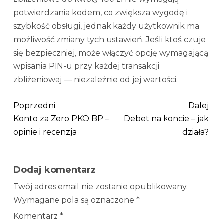
potwierdzania kodem, co zwiększa wygodę i
szybkość obsługi, jednak każdy użytkownik ma
możliwość zmiany tych ustawień. Jeśli ktoś czuje
się bezpieczniej, może włączyć opcję wymagającą
wpisania PIN-u przy każdej transakcji
zbliżeniowej — niezależnie od jej wartości.
Poprzedni
Dalej
Konto za Zero PKO BP –
Debet na koncie – jak
opinie i recenzja
działa?
Dodaj komentarz
Twój adres email nie zostanie opublikowany.
Wymagane pola są oznaczone
*
Komentarz
*