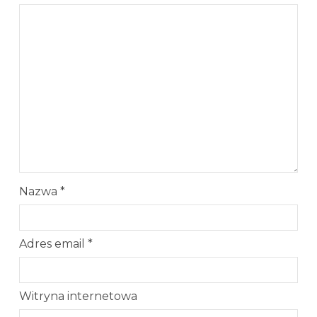
Nazwa
*
Adres email
*
Witryna internetowa