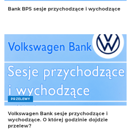
Bank BPS sesje przychodzące i wychodzące
PRZELEWY
Volkswagen Bank sesje przychodzące i
wychodzące. O której godzinie dojdzie
przelew?