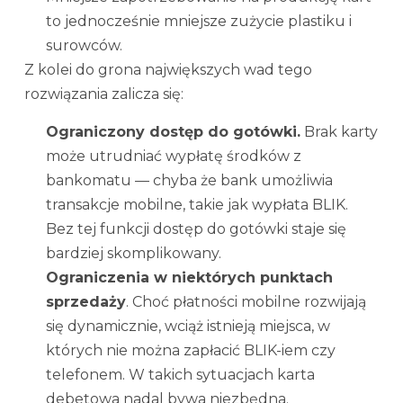
to jednocześnie mniejsze zużycie plastiku i
surowców.
Z kolei do grona największych wad tego
rozwiązania zalicza się:
Ograniczony dostęp do gotówki.
Brak karty
może utrudniać wypłatę środków z
bankomatu — chyba że bank umożliwia
transakcje mobilne, takie jak wypłata BLIK.
Bez tej funkcji dostęp do gotówki staje się
bardziej skomplikowany.
Ograniczenia w niektórych punktach
sprzedaży
. Choć płatności mobilne rozwijają
się dynamicznie, wciąż istnieją miejsca, w
których nie można zapłacić BLIK-iem czy
telefonem. W takich sytuacjach karta
debetowa nadal bywa niezbędna.