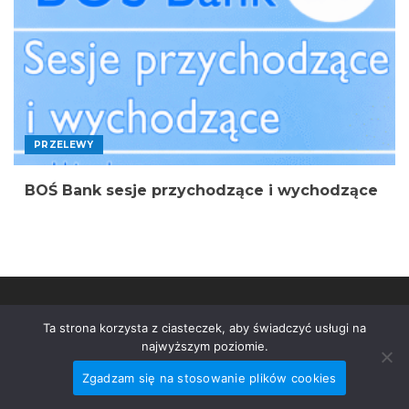
PRZELEWY
BOŚ Bank sesje przychodzące i wychodzące
SZYBKI ZYSK – BEZPŁATNA
Ta strona korzysta z ciasteczek, aby świadczyć usługi na
PORÓWNYWARKA FINANSOWA ONLINE
najwyższym poziomie.
Szybki Zysk to jedna z najdynamiczniej
Zgadzam się na stosowanie plików cookies
rozwijających się porównywarek finansowych w