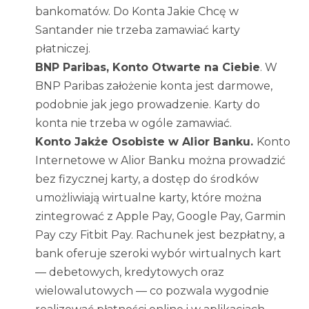
bankomatów. Do Konta Jakie Chcę w
Santander nie trzeba zamawiać karty
płatniczej.
BNP Paribas, Konto Otwarte na Ciebie
. W
BNP Paribas założenie konta jest darmowe,
podobnie jak jego prowadzenie. Karty do
konta nie trzeba w ogóle zamawiać.
Konto Jakże Osobiste w Alior Banku.
Konto
Internetowe w Alior Banku można prowadzić
bez fizycznej karty, a dostęp do środków
umożliwiają wirtualne karty, które można
zintegrować z Apple Pay, Google Pay, Garmin
Pay czy Fitbit Pay. Rachunek jest bezpłatny, a
bank oferuje szeroki wybór wirtualnych kart
— debetowych, kredytowych oraz
wielowalutowych — co pozwala wygodnie