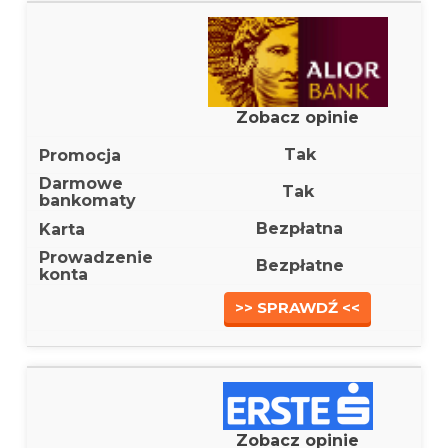
Zobacz opinie
Tak
Tak
Bezpłatna
Bezpłatne
>> SPRAWDŹ <<
Zobacz opinie