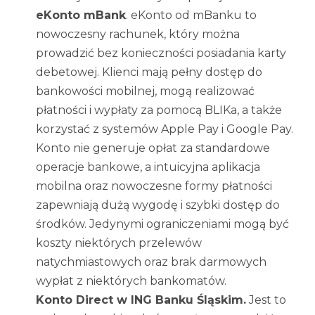
eKonto mBank
. eKonto od mBanku to
nowoczesny rachunek, który można
prowadzić bez konieczności posiadania karty
debetowej. Klienci mają pełny dostęp do
bankowości mobilnej, mogą realizować
płatności i wypłaty za pomocą BLIKa, a także
korzystać z systemów Apple Pay i Google Pay.
Konto nie generuje opłat za standardowe
operacje bankowe, a intuicyjna aplikacja
mobilna oraz nowoczesne formy płatności
zapewniają dużą wygodę i szybki dostęp do
środków. Jedynymi ograniczeniami mogą być
koszty niektórych przelewów
natychmiastowych oraz brak darmowych
wypłat z niektórych bankomatów.
Konto Direct w ING Banku Śląskim.
Jest to