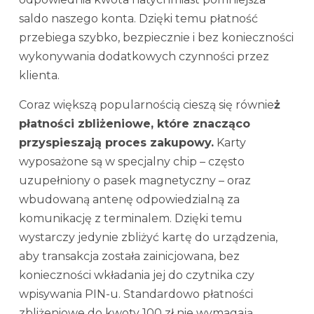
saldo naszego konta. Dzięki temu płatność
przebiega szybko, bezpiecznie i bez konieczności
wykonywania dodatkowych czynności przez
klienta.
Coraz większą popularnością cieszą się równie
ż
płatności zbliżeniowe, które znacząco
przyspieszają proces zakupowy.
Karty
wyposażone są w specjalny chip – często
uzupełniony o pasek magnetyczny – oraz
wbudowaną antenę odpowiedzialną za
komunikację z terminalem. Dzięki temu
wystarczy jedynie zbliżyć kartę do urządzenia,
aby transakcja została zainicjowana, bez
konieczności wkładania jej do czytnika czy
wpisywania PIN-u. Standardowo płatności
zbliżeniowe do kwoty 100 zł nie wymagają