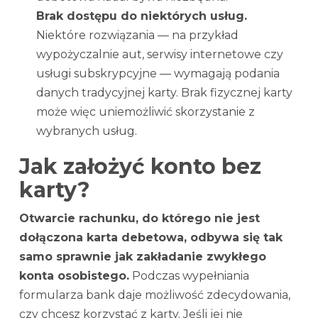
Brak dostępu do niektórych usług.
Niektóre rozwiązania — na przykład
wypożyczalnie aut, serwisy internetowe czy
usługi subskrypcyjne — wymagają podania
danych tradycyjnej karty. Brak fizycznej karty
może więc uniemożliwić skorzystanie z
wybranych usług.
Jak założyć konto bez
karty?
Otwarcie rachunku, do którego nie jest
dołączona karta debetowa, odbywa się tak
samo sprawnie jak zakładanie zwykłego
konta osobistego.
Podczas wypełniania
formularza bank daje możliwość zdecydowania,
czy chcesz korzystać z karty. Jeśli jej nie