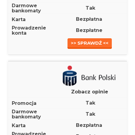
Tak
Bezpłatna
Bezpłatne
>> SPRAWDŹ <<
Zobacz opinie
Tak
Tak
Bezpłatna