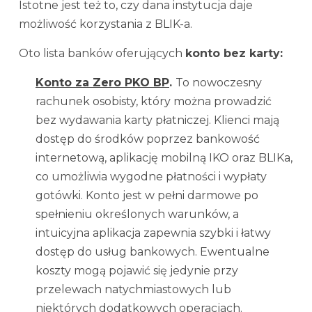
Istotne jest też to, czy dana instytucja daje
możliwość korzystania z BLIK-a.
Oto lista banków oferujących
konto bez karty:
Konto za Zero PKO BP
.
To nowoczesny
rachunek osobisty, który można prowadzić
bez wydawania karty płatniczej. Klienci mają
dostęp do środków poprzez bankowość
internetową, aplikację mobilną IKO oraz BLIKa,
co umożliwia wygodne płatności i wypłaty
gotówki. Konto jest w pełni darmowe po
spełnieniu określonych warunków, a
intuicyjna aplikacja zapewnia szybki i łatwy
dostęp do usług bankowych. Ewentualne
koszty mogą pojawić się jedynie przy
przelewach natychmiastowych lub
niektórych dodatkowych operacjach.