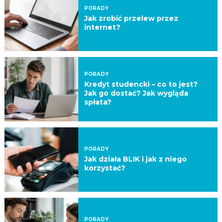
PORADY
Jak zrobić przelew przez
internet?
PORADY
Kredyt studencki – co to jest?
Jak go dostać? Jak wygląda
spłata?
PORADY
Jak działa BLIK i jak z niego
korzystać?
PORADY