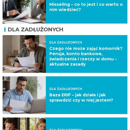
Misseling – co to jest i co warto o
nim wiedzieć?
DLA ZADŁUŻONYCH
DLA ZADŁUŻONYCH
Czego nie może zająć komornik?
Pensja, konto bankowe,
świadczenia i rzeczy w domu –
aktualne zasady
DLA ZADŁUŻONYCH
Baza ERIF – jak działa i jak
sprawdzić czy w niej jestem?