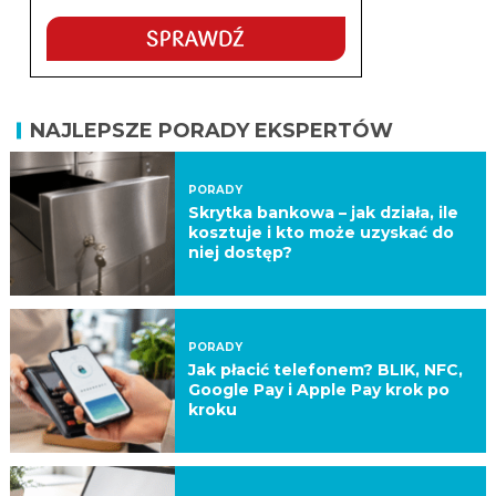
NAJLEPSZE PORADY EKSPERTÓW
PORADY
Skrytka bankowa – jak działa, ile
kosztuje i kto może uzyskać do
niej dostęp?
PORADY
Jak płacić telefonem? BLIK, NFC,
Google Pay i Apple Pay krok po
kroku