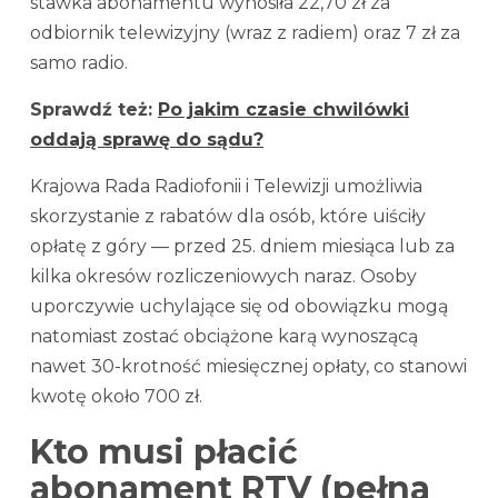
stawka abonamentu wynosiła 22,70 zł za
odbiornik telewizyjny (wraz z radiem) oraz 7 zł za
samo radio.
Sprawdź też:
Po jakim czasie chwilówki
oddają sprawę do sądu?
Krajowa Rada Radiofonii i Telewizji umożliwia
skorzystanie z rabatów dla osób, które uiściły
opłatę z góry — przed 25. dniem miesiąca lub za
kilka okresów rozliczeniowych naraz. Osoby
uporczywie uchylające się od obowiązku mogą
natomiast zostać obciążone karą wynoszącą
nawet 30-krotność miesięcznej opłaty, co stanowi
kwotę około 700 zł.
Kto musi płacić
abonament RTV (pełna