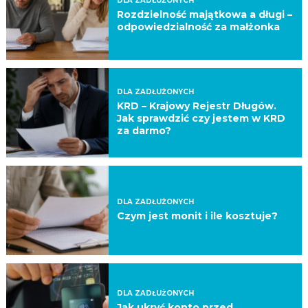
DLA ZADŁUŻONYCH
Rozdzielność majątkowa a długi –
odpowiedzialność za małżonka
DLA ZADŁUŻONYCH
KRD – Krajowy Rejestr Długów.
Jak sprawdzić czy jestem w KRD
za darmo?
DLA ZADŁUŻONYCH
Czym jest monit i ile kosztuje?
DLA ZADŁUŻONYCH
Jak ukryć konto przed